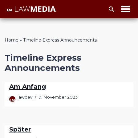
Z
u
m
I
Home
»
Timeline Express Announcements
n
h
Timeline Express
a
Announcements
l
t
Am Anfang
lawdev
9. November 2023
Später